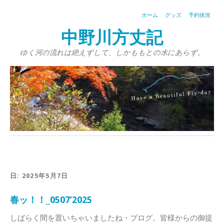
ホーム
グッズ
予約状況
中野川方丈記
ゆく河の流れは絶えずして、しかももとの水にあらず。
日: 2025年5月7日
春ッ！！_0507’2025
しばらく間を置いちゃいましたね・ブログ。皆様からの御提