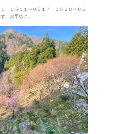
３０、０５１１⇒０５１７、０５２８⇒０６
す、お早めに。