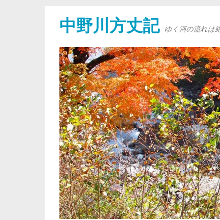
中野川方丈記
ゆく河の流れは