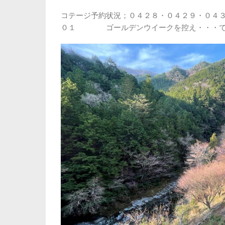
コテージ予約状況；０４２８・０４２９・０４
０１ ゴールデンウイークを控え・・・で