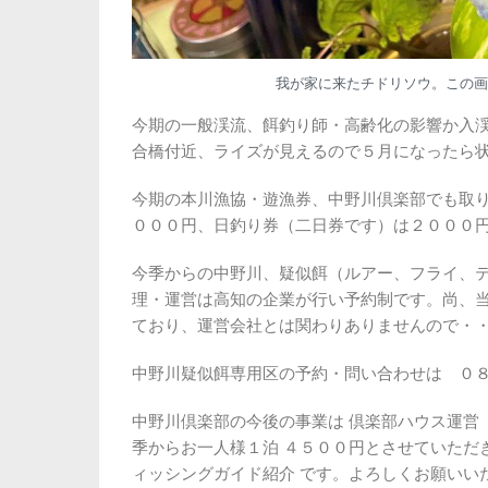
我が家に来たチドリソウ。この画面
今期の一般渓流、餌釣り師・高齢化の影響か入
合橋付近、ライズが見えるので５月になったら
今期の本川漁協・遊漁券、中野川倶楽部でも取
０００円、日釣り券（二日券です）は２０００
今季からの中野川、疑似餌（ルアー、フライ、
理・運営は高知の企業が行い予約制です。尚、当
ており、運営会社とは関わりありませんので・
中野川疑似餌専用区の予約・問い合わせは ０８
中野川倶楽部の今後の事業は 倶楽部ハウス運営
季からお一人様１泊 ４５００円とさせていただ
ィッシングガイド紹介 です。よろしくお願いい