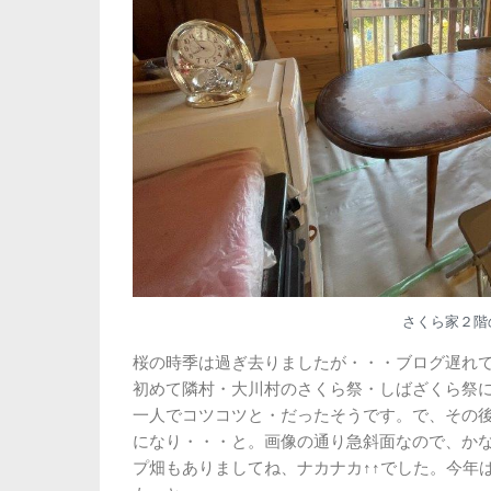
さくら家２階
桜の時季は過ぎ去りましたが・・・ブログ遅れ
初めて隣村・大川村のさくら祭・しばざくら祭
一人でコツコツと・だったそうです。で、その
になり・・・と。画像の通り急斜面なので、か
プ畑もありましてね、ナカナカ↑↑でした。今年