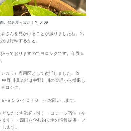
、飲み屋っぽい！？_0409
渓者さんを見かけることが減りましたね。出
状況は好転するかと。
り扱っておりますのでヨロシクです。年券５
円。
テンカラ）専用区として復活しました。管
 中野川倶楽部は中野川川の管理から撤退し
・ヨロシク。
８‐８５５‐４０７０ へお願いします。
（どなたでも歓迎です）・コテージ宿泊（今
きます）・四国を含む釣り場の情報提供・フ
たします。